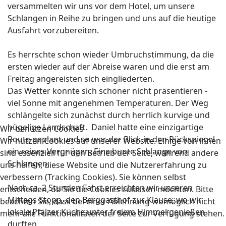
versammelten wir uns vor dem Hotel, um unsere
Schlangen in Reihe zu bringen und uns auf die heutige
Ausfahrt vorzubereiten.
Es herrschte schon wieder Umbruchstimmung, da die
ersten wieder auf der Abreise waren und die erst am
Freitag angereisten sich eingliederten.
Das Wetter konnte sich schöner nicht präsentieren -
viel Sonne mit angenehmen Temperaturen. Der Weg
schlängelte sich zunächst durch herrlich kurvige und
hügelige Landschaft. Daniel hatte eine einzigartige
Wir benutzen Cookies
Route geplant und so war der Blick in den Rückspiegel
Wir nutzen Cookies auf unserer Website. Einige von ihnen
ein reines Vergnügen. Eine bunte Schlange von
sind essenziell für den Betrieb der Seite, während andere
Schlangen.
uns helfen, diese Website und die Nutzererfahrung zu
verbessern (Tracking Cookies). Sie können selbst
Nach ca. 2 Stunden Fahrt erreichten wir unseren
entscheiden, ob Sie die Cookies zulassen möchten. Bitte
Mittags Stopp, den Berggasthof zur Klause, wo wir
beachten Sie, dass bei einer Ablehnung womöglich nicht
lokale Pfälzer Küche unter freiem Himmel genießen
mehr alle Funktionalitäten der Seite zur Verfügung stehen.
durften.