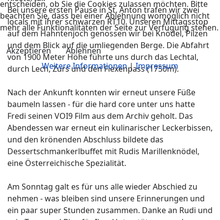
entscheiden, ob Sie die Cookies zulassen möchten. Bitte
Bei unsere ersten Pause in St. Anton trafen wir zwei
beachten Sie, dass bei einer Ablehnung womöglich nicht
locals mit ihrer schwarzen RT10. Unseren Mittagsstop
mehr alle Funktionalitäten der Seite zur Verfügung stehen.
auf dem Hahntenjoch genossen wir bei Knödel, Pilzen
und dem Blick auf die umliegenden Berge. Die Abfahrt
Akzeptieren
Ablehnen
von 1900 Meter Höhe führte uns durch das Lechtal,
Weitere Informationen
|
Impressum
durch Lech, Zurs und den Flexenpass (1750m).
Nach der Ankunft konnten wir erneut unsere Füße
baumeln lassen - für die hard core unter uns hatte
Fredi seinen VOI9 Film aus dem Archiv geholt. Das
Abendessen war erneut ein kulinarischer Leckerbissen,
und den krönenden Abschluss bildete das
Dessertschmankerlbuffet mit Rudis Marillenknödel,
eine Österreichische Spezialität.
Am Sonntag galt es für uns alle wieder Abschied zu
nehmen - was bleiben sind unsere Erinnerungen und
ein paar super Stunden zusammen. Danke an Rudi und