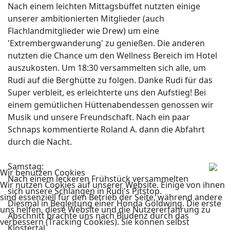
Nach einem leichten Mittagsbüffet nutzten einige
unserer ambitionierten Mitglieder (auch
Flachlandmitglieder wie Drew) um eine
'Extrembergwanderung' zu genießen. Die anderen
nutzten die Chance um den Wellness Bereich im Hotel
auszukosten. Um 18:30 versammelten sich alle, um
Rudi auf die Berghütte zu folgen. Danke Rudi für das
Super verbleit, es erleichterte uns den Aufstieg! Bei
einem gemütlichen Hüttenabendessen genossen wir
Musik und unsere Freundschaft. Nach ein paar
Schnaps kommentierte Roland A. dann die Abfahrt
durch die Nacht.
Samstag:
Wir benutzen Cookies
Nach einem leckeren Frühstück versammelten
Wir nutzen Cookies auf unserer Website. Einige von ihnen
sich unsere Schlangen in Rudi's Pitstop.
sind essenziell für den Betrieb der Seite, während andere
Diesmal in Begleitung einer Honda Goldwing. Die erste
uns helfen, diese Website und die Nutzererfahrung zu
Abschnitt brachte uns nach Bludenz durch das
verbessern (Tracking Cookies). Sie können selbst
Klostertal.