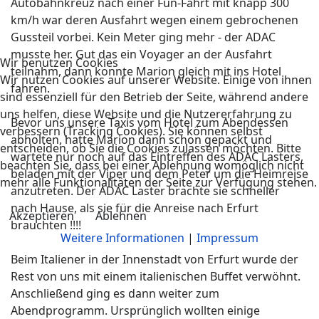
Autobahnkreuz nach einer Fun-Fahrt mit knapp 300
km/h war deren Ausfahrt wegen einem gebrochenen
Gussteil vorbei. Kein Meter ging mehr - der ADAC
musste her. Gut das ein Voyager an der Ausfahrt
Wir benutzen Cookies
teilnahm, dann konnte Marion gleich mit ins Hotel
Wir nutzen Cookies auf unserer Website. Einige von ihnen
fahren.
sind essenziell für den Betrieb der Seite, während andere
uns helfen, diese Website und die Nutzererfahrung zu
Bevor uns unsere Taxis vom Hotel zum Abendessen
verbessern (Tracking Cookies). Sie können selbst
abholten, hatte Marion dann schon gepackt und
entscheiden, ob Sie die Cookies zulassen möchten. Bitte
wartete nur noch auf das Eintreffen des ADAC Lasters,
beachten Sie, dass bei einer Ablehnung womöglich nicht
beladen mit der Viper und dem Peter um die Heimreise
mehr alle Funktionalitäten der Seite zur Verfügung stehen.
anzutreten. Der ADAC Laster brachte sie schneller
nach Hause, als sie für die Anreise nach Erfurt
Akzeptieren
Ablehnen
brauchten !!!!
Weitere Informationen
|
Impressum
Beim Italiener in der Innenstadt von Erfurt wurde der
Rest von uns mit einem italienischen Buffet verwöhnt.
Anschließend ging es dann weiter zum
Abendprogramm. Ursprünglich wollten einige