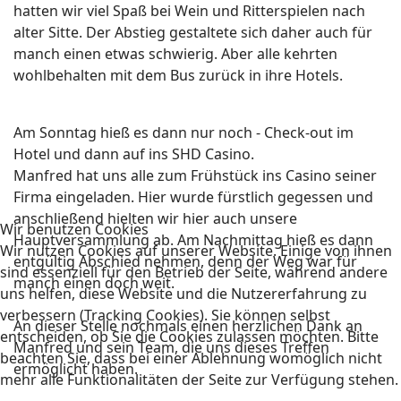
hatten wir viel Spaß bei Wein und Ritterspielen nach
alter Sitte. Der Abstieg gestaltete sich daher auch für
manch einen etwas schwierig. Aber alle kehrten
wohlbehalten mit dem Bus zurück in ihre Hotels.
Am Sonntag hieß es dann nur noch - Check-out im
Hotel und dann auf ins SHD Casino.
Manfred hat uns alle zum Frühstück ins Casino seiner
Firma eingeladen. Hier wurde fürstlich gegessen und
anschließend hielten wir hier auch unsere
Wir benutzen Cookies
Hauptversammlung ab. Am Nachmittag hieß es dann
Wir nutzen Cookies auf unserer Website. Einige von ihnen
entgültig Abschied nehmen, denn der Weg war für
sind essenziell für den Betrieb der Seite, während andere
manch einen doch weit.
uns helfen, diese Website und die Nutzererfahrung zu
verbessern (Tracking Cookies). Sie können selbst
An dieser Stelle nochmals einen herzlichen Dank an
entscheiden, ob Sie die Cookies zulassen möchten. Bitte
Manfred und sein Team, die uns dieses Treffen
beachten Sie, dass bei einer Ablehnung womöglich nicht
ermöglicht haben.
mehr alle Funktionalitäten der Seite zur Verfügung stehen.