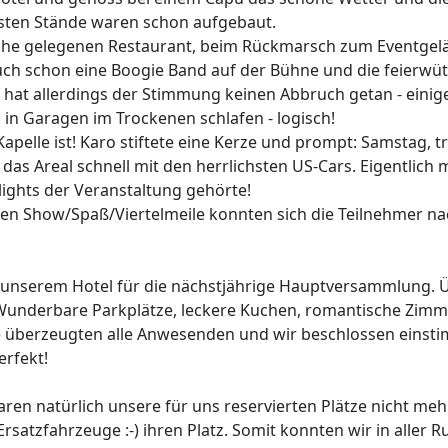
eisten Stände waren schon aufgebaut.
 gelegenen Restaurant, beim Rückmarsch zum Eventgeländ
auch schon eine Boogie Band auf der Bühne und die feierwü
es hat allerdings der Stimmung keinen Abbruch getan - eini
 in Garagen im Trockenen schlafen - logisch!
apelle ist! Karo stiftete eine Kerze und prompt: Samstag, 
das Areal schnell mit den herrlichsten US-Cars. Eigentlich
lights der Veranstaltung gehörte!
ten Show/Spaß/Viertelmeile konnten sich die Teilnehmer n
unserem Hotel für die nächstjährige Hauptversammlung. Üb
underbare Parkplätze, leckere Kuchen, romantische Zimmer,
se überzeugten alle Anwesenden und wir beschlossen einsti
erfekt!
en natürlich unsere für uns reservierten Plätze nicht mehr
satzfahrzeuge :-) ihren Platz. Somit konnten wir in aller 