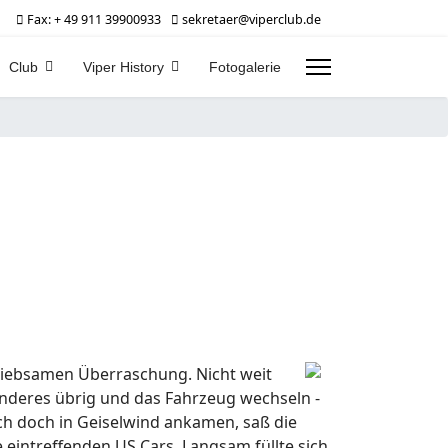
Fax: + 49 911 39900933
sekretaer@viperclub.de
Club
Viper History
Fotogalerie
liebsamen Überraschung. Nicht weit
 anderes übrig und das Fahrzeug wechseln -
lich doch in Geiselwind ankamen, saß die
eintreffenden US Cars. Langsam füllte sich