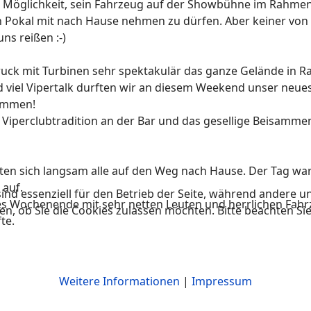
Möglichkeit, sein Fahrzeug auf der Showbühne im Rahmen 
 Pokal mit nach Hause nehmen zu dürfen. Aber keiner von 
ns reißen :-)
uck mit Turbinen sehr spektakulär das ganze Gelände in 
el Vipertalk durften wir an diesem Weekend unser neuest
kommen!
Viperclubtradition an der Bar und das gesellige Beisammen
 sich langsam alle auf den Weg nach Hause. Der Tag war s
 auf.
ind essenziell für den Betrieb der Seite, während andere u
önes Wochenende mit sehr netten Leuten und herrlichen Fah
en, ob Sie die Cookies zulassen möchten. Bitte beachten Si
te.
Weitere Informationen
|
Impressum