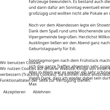
Fahrzeuge bewundern. Es bestand auch die 
und dann dafür am Sonntag eventuell einen
großzügig und wollten nicht alle Pokale an u
Noch vor dem Abendessen legte ein Showtr
Dank dem Spaß rund ums Wochenende und vi
Vipergemeinde begrüßen. Herzlichst Will
Ausklingen ließen wir den Abend ganz nach 
Geburtstagsparty für Edi.
Sonntagmorgen nach dem Frühstück machten
Wir benutzen Cookies
sich das ganze Treffen allgemein sehr zügig
Wir nutzen Cookies auf unserer Website. Einige von ihnen s
Alles in Allem war es wieder ein sehr sch
verbessern (Tracking Cookies). Sie können selbst entscheid
Vielen Dank, dass ich wieder dabei sein durf
Funktionalitäten der Seite zur Verfügung stehen.
Max
Akzeptieren
Ablehnen