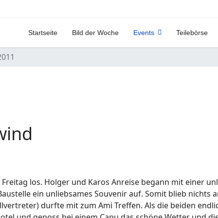
Startseite
Bild der Woche
Events
Teilebörse
2011
wind
reitag los. Holger und Karos Anreise begann mit einer un
austelle ein unliebsames Souvenir auf. Somit blieb nichts
llvertreter) durfte mit zum Ami Treffen. Als die beiden end
tel und genoss bei einem Capu das schöne Wetter und die 