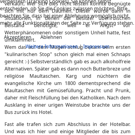
verbessern (Tracking Cookies). Sie können selbst
verkauft. Wer sich dies nicht leisten konnte begnügte
entscheiden, ob Sie die Cookies zulassen möchten. Bitte
sich mit nur dem Daumen. Dieser wurde dann in
beachten Sie, dass bei einer Ablehnung womöglich nicht
Situationen, in denen der Besitzer überirdischen
mehr alle Funktionalitäten der Seite zur Verfügung stehen.
Beistand benötigte, weil er Angst vor
Wetterphänomenen oder sonstigem Unheil hatte, fest
Akzeptieren
Ablehnen
umklammert.
Weitere Informationen
|
Impressum
Wem das auf dem Magen schlug bekam beim ersten
"kulinarischen Stop" schon gleich mal einen Schnaps
gereicht :-) Selbstverständlich gab es auch alkoholfreie
Alternativen. Später gab es dann noch Butterbreze und
religiöse Maultaschen. Karg und nüchtern die
evangelische Kirche um 1800 dementsprechend die
Maultaschen mit Gemüsefüllung. Pracht und Prunk,
daher mit Fleischfüllung bei den Katholiken. Nach dem
Ausklang in einer urigen Weinstube brachte uns der
Bus zurück ins Hotel.
Fast alle trafen sich zum Abschluss in der Hotelbar.
Und was ich hier und einige Mitglieder die bis zum