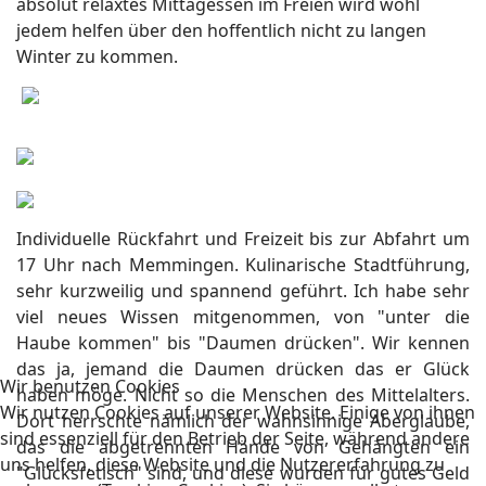
absolut relaxtes Mittagessen im Freien wird wohl
jedem helfen über den hoffentlich nicht zu langen
Winter zu kommen.
Individuelle Rückfahrt und Freizeit bis zur Abfahrt um
17 Uhr nach Memmingen. Kulinarische Stadtführung,
sehr kurzweilig und spannend geführt. Ich habe sehr
viel neues Wissen mitgenommen, von "unter die
Haube kommen" bis "Daumen drücken". Wir kennen
das ja, jemand die Daumen drücken das er Glück
Wir benutzen Cookies
haben möge. Nicht so die Menschen des Mittelalters.
Wir nutzen Cookies auf unserer Website. Einige von ihnen
Dort herrschte nämlich der wahnsinnige Aberglaube,
sind essenziell für den Betrieb der Seite, während andere
das die abgetrennten Hände von Gehängten ein
uns helfen, diese Website und die Nutzererfahrung zu
"Glücksfetisch" sind, und diese wurden für gutes Geld