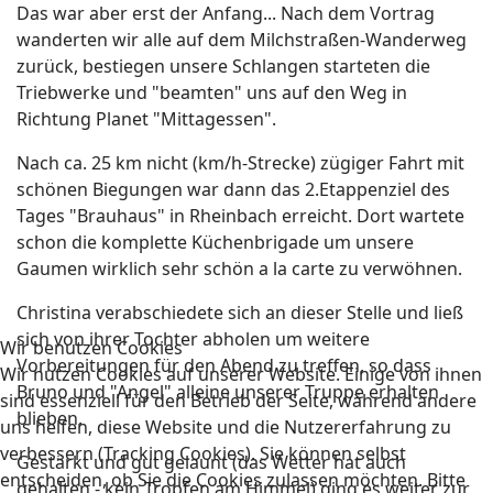
Das war aber erst der Anfang... Nach dem Vortrag
wanderten wir alle auf dem Milchstraßen-Wanderweg
zurück, bestiegen unsere Schlangen starteten die
Triebwerke und "beamten" uns auf den Weg in
Richtung Planet "Mittagessen".
Nach ca. 25 km nicht (km/h-Strecke) zügiger Fahrt mit
schönen Biegungen war dann das 2.Etappenziel des
Tages "Brauhaus" in Rheinbach erreicht. Dort wartete
schon die komplette Küchenbrigade um unsere
Gaumen wirklich sehr schön a la carte zu verwöhnen.
Christina verabschiedete sich an dieser Stelle und ließ
sich von ihrer Tochter abholen um weitere
Wir benutzen Cookies
Vorbereitungen für den Abend zu treffen, so dass
Wir nutzen Cookies auf unserer Website. Einige von ihnen
Bruno und "Angel" alleine unserer Truppe erhalten
sind essenziell für den Betrieb der Seite, während andere
blieben.
uns helfen, diese Website und die Nutzererfahrung zu
verbessern (Tracking Cookies). Sie können selbst
Gestärkt und gut gelaunt (das Wetter hat auch
entscheiden, ob Sie die Cookies zulassen möchten. Bitte
gehalten - kein Tropfen am Himmel) ging es weiter zur