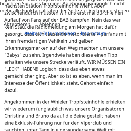
beachten Sie, dass bei einer Ablehnung womöglich nicht
nächsten Station Tropfsteinhöhle Wiehl. Aber
mehr alle Funktionalitäten der Seite zur Verfügung stehen.
zwischendurch mussten wir uns erst mal durch einen
Auflauf von Fans auf der BAB kämpfen. Nein das war
Akzeptieren
Ablehnen
kein Stau, die Radiomeldung am Morgen hat dafür
Weitere Informationen
|
Impressum
gesorgt, dass sich tausende motorisierte Viperfans mit
ihren fremdartigen Vehikeln und gelben
Erkennungsmarken auf den Weg machten um unsere
"Babys" zu sehn. Irgendwie haben diese einen Tipp
erhalten wie unsere Strecke verläuft. WIR MÜSSEN EIN
"LECK" HABEN!! Logisch, dass das eben etwas
gemächlicher ging. Aber so ist es eben, wenn man im
Interesse der Öffentlichkeit steht. Gehört einfach
dazu!!
Angekommen in der Whieler Tropfsteinhöhle erhielten
wir wiederum (unglaublich was unsere Organisatoren
Christina und Bruno da auf die Beine gestellt haben)
eine Exklusiv-Führung nur für den Viperclub und
tauchten unter Tage in eine wundersame Welt mit