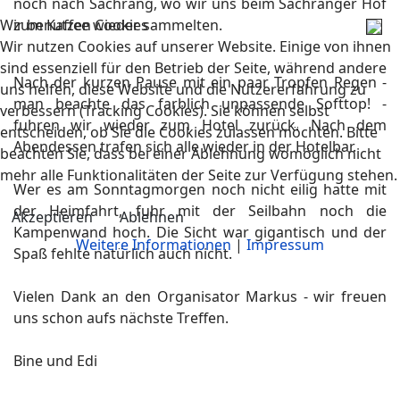
noch nach Sachrang, wo wir uns beim Sachranger Hof
Wir benutzen Cookies
zum Kaffee wieder sammelten.
Wir nutzen Cookies auf unserer Website. Einige von ihnen
sind essenziell für den Betrieb der Seite, während andere
Nach der kurzen Pause mit ein paar Tropfen Regen -
uns helfen, diese Website und die Nutzererfahrung zu
man beachte das farblich unpassende Softtop! -
verbessern (Tracking Cookies). Sie können selbst
fuhren wir wieder zum Hotel zurück. Nach dem
entscheiden, ob Sie die Cookies zulassen möchten. Bitte
Abendessen trafen sich alle wieder in der Hotelbar.
beachten Sie, dass bei einer Ablehnung womöglich nicht
mehr alle Funktionalitäten der Seite zur Verfügung stehen.
Wer es am Sonntagmorgen noch nicht eilig hatte mit
der Heimfahrt, fuhr mit der Seilbahn noch die
Akzeptieren
Ablehnen
Kampenwand hoch. Die Sicht war gigantisch und der
Weitere Informationen
|
Impressum
Spaß fehlte natürlich auch nicht.
Vielen Dank an den Organisator Markus - wir freuen
uns schon aufs nächste Treffen.
Bine und Edi