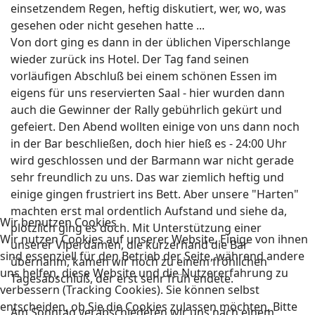
einsetzendem Regen, heftig diskutiert, wer, wo, was
gesehen oder nicht gesehen hatte ...
Von dort ging es dann in der üblichen Viperschlange
wieder zurück ins Hotel. Der Tag fand seinen
vorläufigen Abschluß bei einem schönen Essen im
eigens für uns reservierten Saal - hier wurden dann
auch die Gewinner der Rally gebührlich gekürt und
gefeiert. Den Abend wollten einige von uns dann noch
in der Bar beschließen, doch hier hieß es - 24:00 Uhr
wird geschlossen und der Barmann war nicht gerade
sehr freundlich zu uns. Das war ziemlich heftig und
einige gingen frustriert ins Bett. Aber unsere "Harten"
machten erst mal ordentlich Aufstand und siehe da,
Wir benutzen Cookies
plötzlich ging es doch. Mit Unterstützung einer
Wir nutzen Cookies auf unserer Website. Einige von ihnen
unserer Viperdamen, die kurzerhand die Bar
sind essenziell für den Betrieb der Seite, während andere
übernahm, kamen wir noch zu einem fröhlichen
uns helfen, diese Website und die Nutzererfahrung zu
Tagesabschluß, der erst sehr früh endete.
verbessern (Tracking Cookies). Sie können selbst
entscheiden, ob Sie die Cookies zulassen möchten. Bitte
Am Sonntag verabschiedeten wir uns nach einem