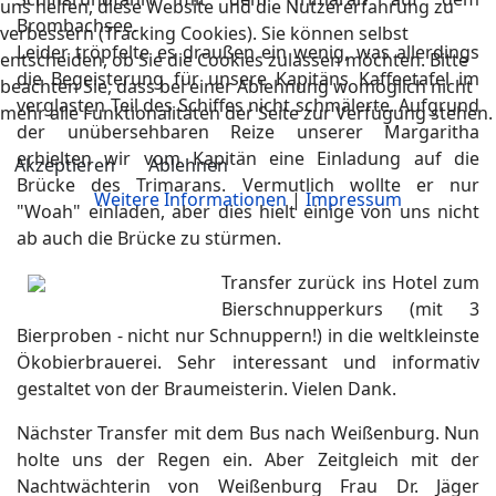
uns helfen, diese Website und die Nutzererfahrung zu
Brombachsee.
verbessern (Tracking Cookies). Sie können selbst
Leider tröpfelte es draußen ein wenig, was allerdings
entscheiden, ob Sie die Cookies zulassen möchten. Bitte
die Begeisterung für unsere Kapitäns Kaffeetafel im
beachten Sie, dass bei einer Ablehnung womöglich nicht
verglasten Teil des Schiffes nicht schmälerte. Aufgrund
mehr alle Funktionalitäten der Seite zur Verfügung stehen.
der unübersehbaren Reize unserer Margaritha
erhielten wir vom Kapitän eine Einladung auf die
Akzeptieren
Ablehnen
Brücke des Trimarans. Vermutlich wollte er nur
Weitere Informationen
|
Impressum
"Woah" einladen, aber dies hielt einige von uns nicht
ab auch die Brücke zu stürmen.
Transfer zurück ins Hotel zum
Bierschnupperkurs (mit 3
Bierproben - nicht nur Schnuppern!) in die weltkleinste
Ökobierbrauerei. Sehr interessant und informativ
gestaltet von der Braumeisterin. Vielen Dank.
Nächster Transfer mit dem Bus nach Weißenburg. Nun
holte uns der Regen ein. Aber Zeitgleich mit der
Nachtwächterin von Weißenburg Frau Dr. Jäger