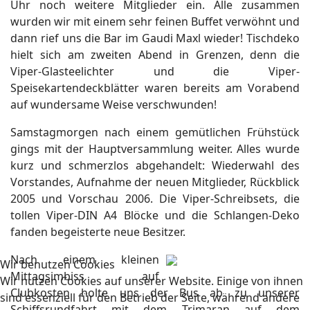
Uhr noch weitere Mitglieder ein. Alle zusammen
wurden wir mit einem sehr feinen Buffet verwöhnt und
dann rief uns die Bar im Gaudi Maxl wieder! Tischdeko
hielt sich am zweiten Abend in Grenzen, denn die
Viper-Glasteelichter und die Viper-
Speisekartendeckblätter waren bereits am Vorabend
auf wundersame Weise verschwunden!
Samstagmorgen nach einem gemütlichen Frühstück
gings mit der Hauptversammlung weiter. Alles wurde
kurz und schmerzlos abgehandelt: Wiederwahl des
Vorstandes, Aufnahme der neuen Mitglieder, Rückblick
2005 und Vorschau 2006. Die Viper-Schreibsets, die
tollen Viper-DIN A4 Blöcke und die Schlangen-Deko
fanden begeisterte neue Besitzer.
Nach einem kleinen
Wir benutzen Cookies
Mittagsimbiss auf
Wir nutzen Cookies auf unserer Website. Einige von ihnen
Clubkosten holte uns der Bus ab zu unserer
sind essenziell für den Betrieb der Seite, während andere
Schiffsrundfahrt mit dem Trimaran auf dem